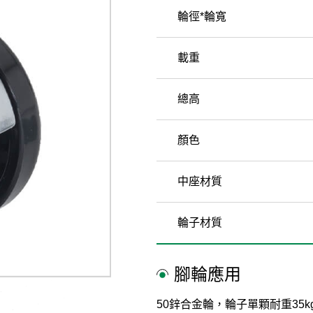
輪徑*輪寬
載重
總高
顏色
中座材質
輪子材質
腳輪應用
50鋅合金輪，輪子單顆耐重3