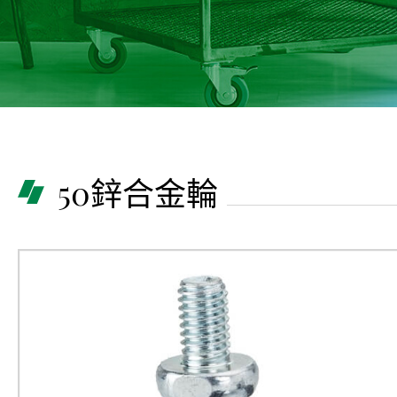
50鋅合金輪