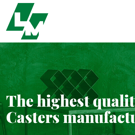
The highest quali
Casters manufact