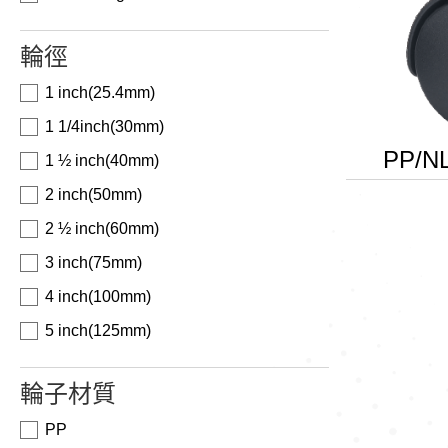
輪徑
1 inch(25.4mm)
1 1/4inch(30mm)
PP/
1 ½ inch(40mm)
2 inch(50mm)
2 ½ inch(60mm)
3 inch(75mm)
4 inch(100mm)
5 inch(125mm)
輪子材質
PP