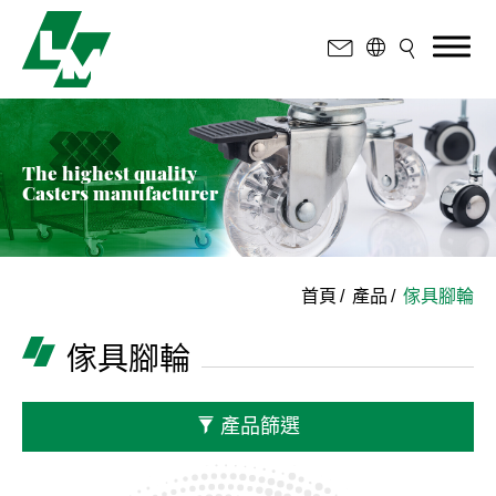
The highest quality
Casters manufacturer
載重
10~25kgs
20~50kgs
首頁
產品
傢具腳輪
50~75kgs
傢具腳輪
75~100kgs
100~125kgs
產品篩選
輪徑