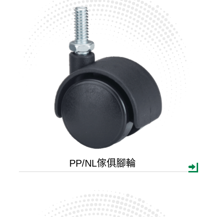
1 inch(25.4mm)
1 1/4inch(30mm)
1 ½ inch(40mm)
2 inch(50mm)
2 ½ inch(60mm)
3 inch(75mm)
4 inch(100mm)
5 inch(125mm)
輪子材質
PP/NL傢俱腳輪
PP
PU
PVC