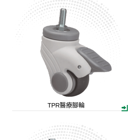
1 inch(25.4mm)
1 1/4inch(30mm)
1 ½ inch(40mm)
2 inch(50mm)
2 ½ inch(60mm)
3 inch(75mm)
4 inch(100mm)
5 inch(125mm)
輪子材質
TPR醫療腳輪
PP
PU
PVC