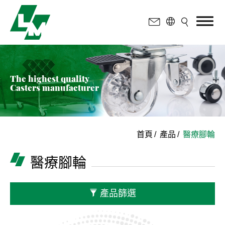
The highest quality
Casters manufacturer
載重
10~25kgs
20~50kgs
首頁
產品
醫療腳輪
50~75kgs
醫療腳輪
75~100kgs
100~125kgs
產品篩選
輪徑